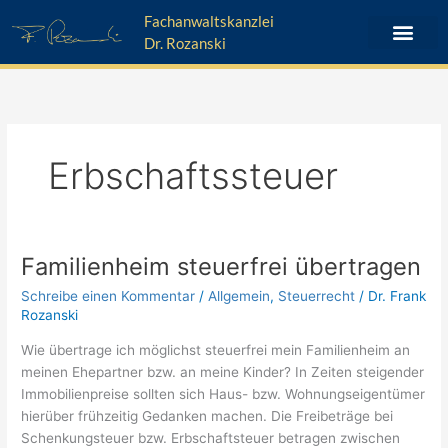
Zum
Fachanwaltskanzlei
Inhalt
Dr. Rozanski
springen
Erbschaftssteuer
Familienheim steuerfrei übertragen
Familienheim
steuerfrei
Schreibe einen Kommentar
/
Allgemein
,
Steuerrecht
/
Dr. Frank
übertragen
Rozanski
Wie übertrage ich möglichst steuerfrei mein Familienheim an
meinen Ehepartner bzw. an meine Kinder? In Zeiten steigender
Immobilienpreise sollten sich Haus- bzw. Wohnungseigentümer
hierüber frühzeitig Gedanken machen. Die Freibeträge bei
Schenkungsteuer bzw. Erbschaftsteuer betragen zwischen