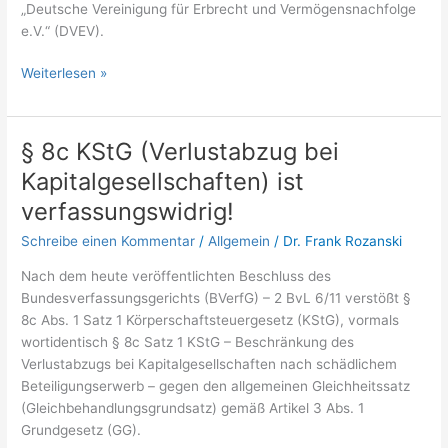
„Deutsche Vereinigung für Erbrecht und Vermögensnachfolge
(DVEV)
e.V.“ (DVEV).
Weiterlesen »
§ 8c KStG (Verlustabzug bei
§
8c
Kapitalgesellschaften) ist
KStG
verfassungswidrig!
(Verlustabzug
bei
Schreibe einen Kommentar
/
Allgemein
/
Dr. Frank Rozanski
Kapitalgesellschaften)
Nach dem heute veröffentlichten Beschluss des
ist
Bundesverfassungsgerichts (BVerfG) – 2 BvL 6/11 verstößt §
verfassungswidrig!
8c Abs. 1 Satz 1 Körperschaftsteuergesetz (KStG), vormals
wortidentisch § 8c Satz 1 KStG – Beschränkung des
Verlustabzugs bei Kapitalgesellschaften nach schädlichem
Beteiligungserwerb – gegen den allgemeinen Gleichheitssatz
(Gleichbehandlungsgrundsatz) gemäß Artikel 3 Abs. 1
Grundgesetz (GG).