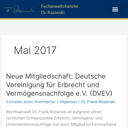
Zum
Fachanwaltskanzlei
Inhalt
Dr. Rozanski
springen
Mai 2017
Neue Mitgliedschaft: Deutsche
Neue
Mitgliedschaft:
Vereinigung für Erbrecht und
Deutsche
Vermögensnachfolge e.V. (DVEV)
Vereinigung
für
Schreibe einen Kommentar
/
Allgemein
/
Dr. Frank Rozanski
Erbrecht
Rechtsanwalt Dr. Frank Rozanski ist aufgrund seiner
und
fachlichen Schwerpunkte Erbrecht, Vermögens- und
Vermögensnachfolge
Unternehmensnachfolge nun auch Mitglied im Fachverband
e.V.