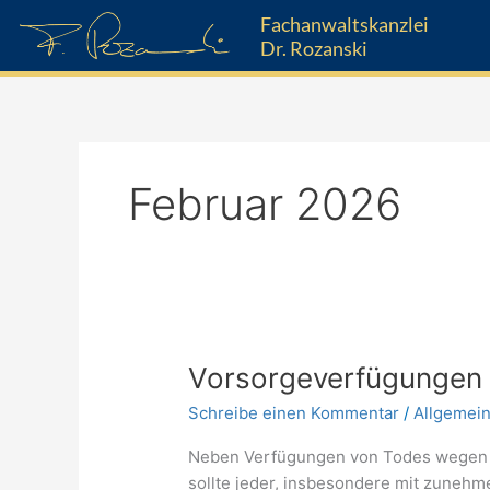
Zum
Fachanwaltskanzlei
Inhalt
Dr. Rozanski
springen
Februar 2026
Vorsorgeverfügungen
Vorsorgeverfügungen
Schreibe einen Kommentar
/
Allgemei
Neben Verfügungen von Todes wegen z
sollte jeder, insbesondere mit zunehm