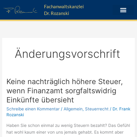
Zum
Fachanwaltskanzlei
Inhalt
Dr. Rozanski
springen
Änderungsvorschrift
Keine nachträglich höhere Steuer,
Keine
nachträglich
wenn Finanzamt sorgfaltswidrig
höhere
Einkünfte übersieht
Steuer,
wenn
Schreibe einen Kommentar
/
Allgemein
,
Steuerrecht
/
Dr. Frank
Finanzamt
Rozanski
sorgfaltswidrig
Haben Sie schon einmal zu wenig Steuern bezahlt? Das Gefühl
Einkünfte
hat wohl kaum einer von uns jemals gehabt. Es kommt aber
übersieht