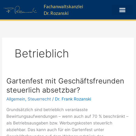
Zum
Fachanwaltskanzlei
Inhalt
Dr. Rozanski
springen
Betrieblich
Gartenfest mit Geschäftsfreunden
Gartenfest
mit
steuerlich absetzbar?
Geschäftsfreunden
Allgemein
,
Steuerrecht
/
Dr. Frank Rozanski
steuerlich
absetzbar?
Grundsätzlich sind betrieblich veranlasste
Bewirtungsaufwendungen – wenn auch auf 70 % beschränkt –
als Betriebsausgaben bzw. Werbungskosten steuerlich
abziehbar. Das kann auch für ein Gartenfest unter