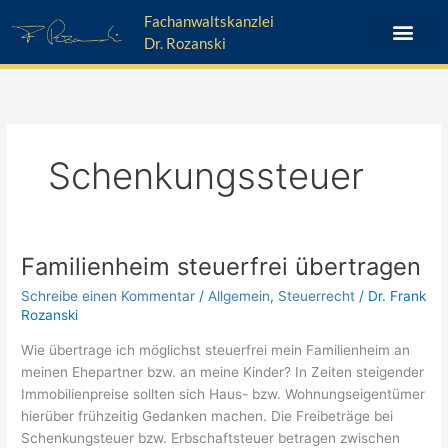
Zum
Fachanwaltskanzlei
Inhalt
Dr. Rozanski
springen
Schenkungssteuer
Familienheim steuerfrei übertragen
Familienheim
steuerfrei
Schreibe einen Kommentar
/
Allgemein
,
Steuerrecht
/
Dr. Frank
übertragen
Rozanski
Wie übertrage ich möglichst steuerfrei mein Familienheim an
meinen Ehepartner bzw. an meine Kinder? In Zeiten steigender
Immobilienpreise sollten sich Haus- bzw. Wohnungseigentümer
hierüber frühzeitig Gedanken machen. Die Freibeträge bei
Schenkungsteuer bzw. Erbschaftsteuer betragen zwischen