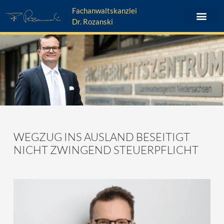
Zum
Fachanwaltskanzlei
Inhalt
Dr. Rozanski
springen
WEGZUG INS AUSLAND BESEITIGT
NICHT ZWINGEND STEUERPFLICHT